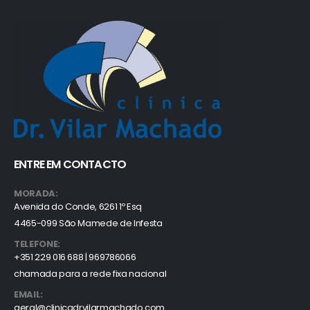
ENTRE EM CONTACTO
MORADA:
Avenida do Conde, 6261 1º Esq
4465-099 São Mamede de Infesta
TELEFONE:
+351 229 016 688 | 969786066
chamada para a rede fixa nacional
EMAIL:
geral@clinicadrvilarmachado.com