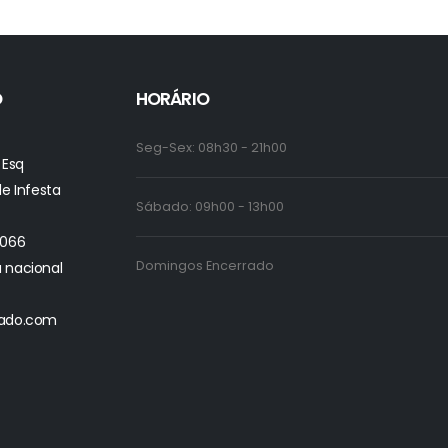
O
HORÁRIO
Seg-Sex: 08h30 - 21h00
 Esq
 Infesta
Sábado: 09h00 - 13h00
6066
Domingos Encerrado
 nacional
hado.com