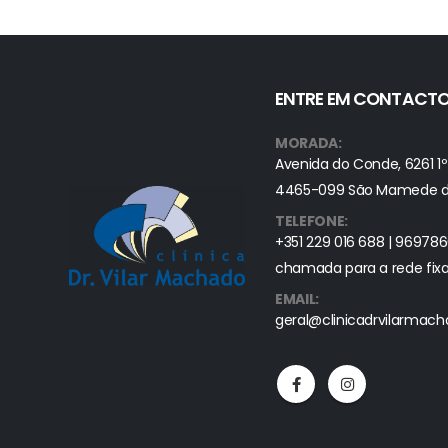
ENTRE EM CONTACT
MORADA:
Avenida do Conde, 6261 1º
4465-099 São Mamede de
TELEFONE:
+351 229 016 688 | 96978
chamada para a rede fixa
EMAIL:
geral@clinicadrvilarmac