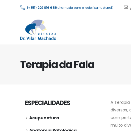
(+351) 229 016 688
(chamada para a rede fixa nacional)
Terapia da Fala
ESPECIALIDADES
A Terapia
diversos,
com pertu
Acupunctura
muito div
Anatomia Patológica