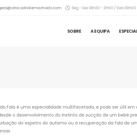
geral@clinicadrvilarmachado.com
Seg - Sex 08h30 - 21h00 / Sab 09h00 
SOBRE
A EQUIPA
ESPECIA
 da Fala é uma especialidade multifacetada, e pode ser útil em 
 desde o desenvolvimento do instinto de sucção de um bebé 
rbação do espetro do autismo ou à recuperação da fala de um 
ersas.