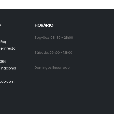
O
HORÁRIO
Seg-Sex: 08h30 - 21h00
 Esq
 Infesta
Sábado: 09h00 - 13h00
6066
Domingos Encerrado
 nacional
hado.com