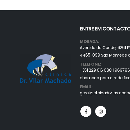
ENTRE EM CONTACT
MORADA:
Avenida do Conde, 6261 1º
4465-099 São Mamede de
TELEFONE:
+351 229 016 688 | 96978
chamada para a rede fixa
EMAIL:
geral@clinicadrvilarmac