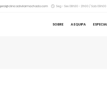
geral@clinicadrvilarmachado.com
Seg - Sex 08h30 - 21h00 / Sab 09h00 
SOBRE
A EQUIPA
ESPECIA