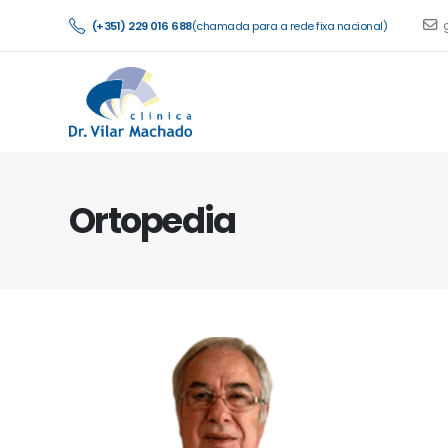
(+351) 229 016 688
(chamada para a rede fixa nacional)
Ortopedia