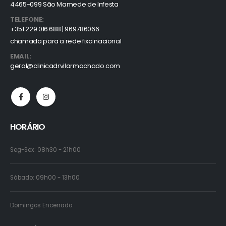
4465-099 São Mamede de Infesta
TELEFONE:
+351 229 016 688 | 969786066
chamada para a rede fixa nacional
EMAIL:
geral@clinicadrvilarmachado.com
HORÁRIO
Seg-Sex: 08h30 - 21h00
Sábado: 09h00 - 13h00
Domingos Encerrado