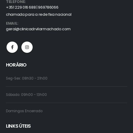
TELEFONE:
+351 229 016 688 | 969786066
chamada para a rede fixa nacional
EMAIL:
geral@clinicadrvilarmachado.com
HORÁRIO
Seg-Sex: 08h30 - 21h00
Sábado: 09h00 - 13h00
Domingos Encerrado
LINKS ÚTEIS