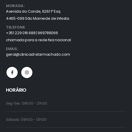
MORADA:
Avenida do Conde, 6261 1º Esq
4465-099 São Mamede de Infesta
TELEFONE:
+351 229 016 688 | 969786066
chamada para a rede fixa nacional
EMAIL:
geral@clinicadrvilarmachado.com
HORÁRIO
Seg-Sex: 08h30 - 21h00
Sábado: 09h00 - 13h00