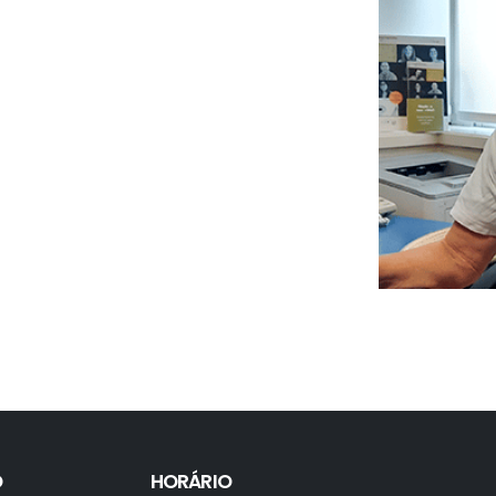
O
HORÁRIO